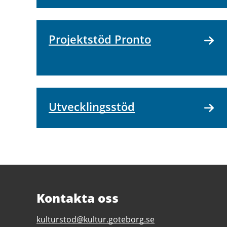
Projektstöd Pronto
Utvecklingsstöd
Kontakta oss
E-
kulturstod@kultur.goteborg.se