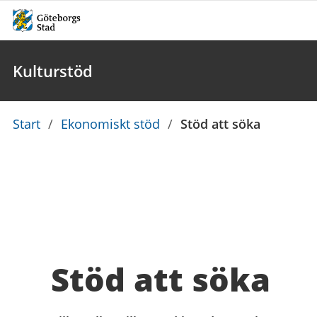
Kulturstöd
Du
Start
/
Ekonomiskt stöd
/
Stöd att söka
är
här:
Stöd att söka