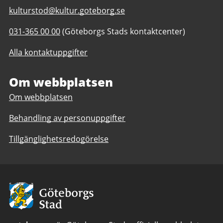
E-
kulturstod@kultur.goteborg.se
post
Telefonnummer
031-365 00 00
(Göteborgs Stads kontaktcenter)
till
till
Kulturstöd
Alla kontaktuppgifter
Kulturstöd
Om webbplatsen
Om webbplatsen
Behandling av personuppgifter
Tillgänglighetsredogörelse
Avsändare:
Göteborgs
Stad