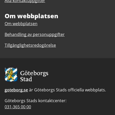
Alla kontaktuppgifter
Kulturstöd
Om webbplatsen
Om webbplatsen
Behandling av personuppgifter
Tillgänglighetsredogörelse
Avsändare:
Göteborgs
Stad
goteborg.se
är Göteborgs Stads officiella webbplats.
Göteborgs Stads kontaktcenter:
Telefonnummer
031-365 00 00
till