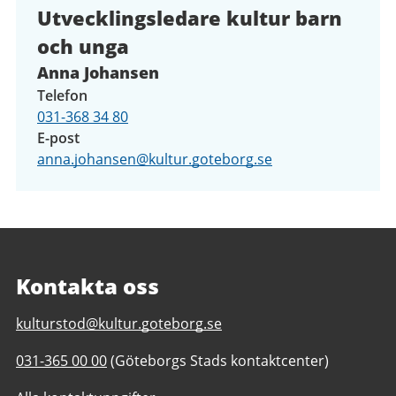
Utvecklingsledare kultur barn
och unga
Anna Johansen
Telefon
031-368 34 80
E-post
anna.johansen@kultur.goteborg.se
Kontakta oss
E-
kulturstod@kultur.goteborg.se
post
Telefonnummer
031-365 00 00
(Göteborgs Stads kontaktcenter)
till
till
Kulturstöd