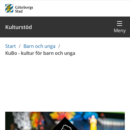
Kulturstöd
Du
Start
/
Barn och unga
/
är
KuBo - kultur för barn och unga
här: