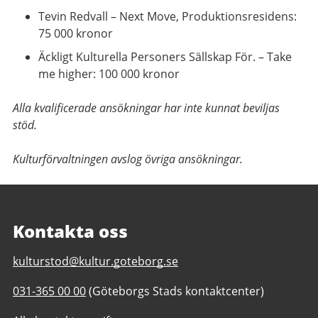
Tevin Redvall – Next Move, Produktionsresidens:
75 000 kronor
Äckligt Kulturella Personers Sällskap För. – Take
me higher: 100 000 kronor
Alla kvalificerade ansökningar har inte kunnat beviljas
stöd.
Kulturförvaltningen avslog övriga ansökningar.
Kontakta oss
E-
kulturstod@kultur.goteborg.se
post
Telefonnummer
031-365 00 00
(Göteborgs Stads kontaktcenter)
till
till
Kulturstöd