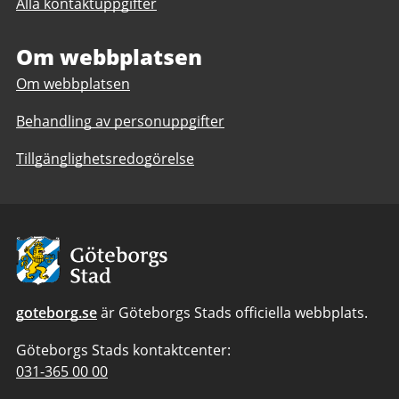
Alla kontaktuppgifter
Kulturstöd
Om webbplatsen
Om webbplatsen
Behandling av personuppgifter
Tillgänglighetsredogörelse
Avsändare:
Göteborgs
Stad
goteborg.se
är Göteborgs Stads officiella webbplats.
Göteborgs Stads kontaktcenter:
Telefonnummer
031-365 00 00
till