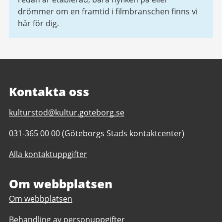
drömmer om en framtid i filmbranschen finns vi
här för dig.
Kontakta oss
E-
kulturstod@kultur.goteborg.se
post
Telefonnummer
031-365 00 00
(Göteborgs Stads kontaktcenter)
till
till
Kulturstöd
Alla kontaktuppgifter
Kulturstöd
Om webbplatsen
Om webbplatsen
Behandling av personuppgifter