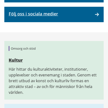
Följ oss i sociala medier
Relaterad
Omsorg och stöd
information
Kultur
Här hittar du kulturaktiviteter, institutioner,
upplevelser och evenemang i staden. Genom ett
brett utbud av konst och kulturliv formas en
attraktiv stad – av och för människor från hela
världen.