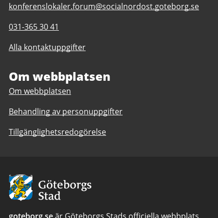
E-
konferenslokaler.forum@socialnordost.goteborg.se
post
Telefonnummer
031-365 30 41
till
till
Kortedala
Alla kontaktuppgifter
Kortedala
Forum
Forum
Om webbplatsen
Om webbplatsen
Behandling av personuppgifter
Tillgänglighetsredogörelse
Avsändare:
Göteborgs
Stad
goteborg.se
är Göteborgs Stads officiella webbplats.