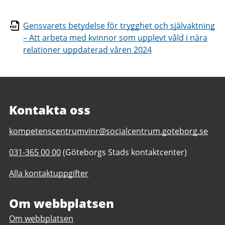
Gensvarets betydelse för trygghet och självaktning
– Att arbeta med kvinnor som upplevt våld i nära
relationer uppdaterad våren 2024
Kontakta oss
E-
kompetenscentrumvinr@socialcentrum.goteborg.se
post
Telefonnummer
031-365 00 00
(Göteborgs Stads kontaktcenter)
till
till
Kompetenscentrum
Alla kontaktuppgifter
Kompetenscentrum
våld
våld
i
i
Om webbplatsen
nära
nära
relationer
Om webbplatsen
relationer