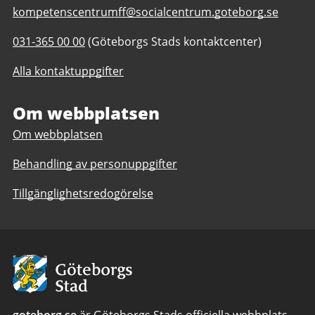
E-
kompetenscentrumff@socialcentrum.goteborg.se
post
Telefonnummer
031-365 00 00
(Göteborgs Stads kontaktcenter)
till
till
Kompetenscentrum
Alla kontaktuppgifter
Kompetenscentrum
främjande
främjande
och
och
Om webbplatsen
förebyggande
förebyggande
Om webbplatsen
Behandling av personuppgifter
Tillgänglighetsredogörelse
Avsändare:
Göteborgs
Stad
goteborg.se
är Göteborgs Stads officiella webbplats.