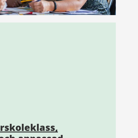
örskoleklass,