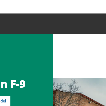
n F-9
del