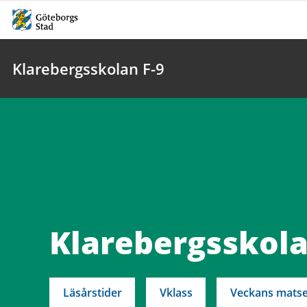
Klarebergsskolan F-9
Klarebergsskola
Läsårstider
Vklass
Veckans matse