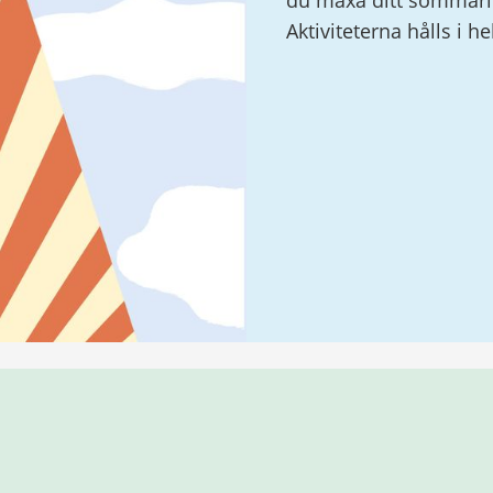
du maxa ditt sommarlo
Aktiviteterna hålls i h