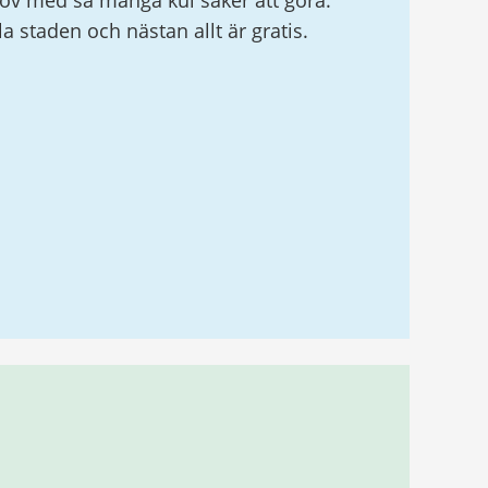
v med så många kul saker att göra.
ela staden och nästan allt är gratis.