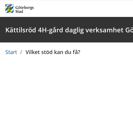
Kättilsröd 4H-gård daglig verksamhet G
Du
Start
/
Vilket stöd kan du få?
är
här: