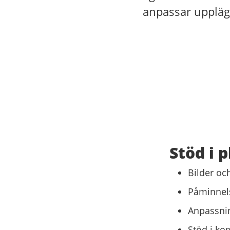
anpassar upplägg
Stöd i 
Bilder oc
Påminnels
Anpassni
Stöd i ko