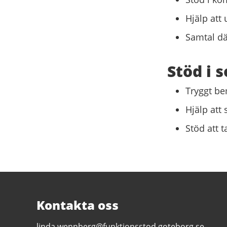
Hjälp att
Samtal dä
Stöd i 
Tryggt be
Hjälp att
Stöd att t
Kontakta oss
E-
linda.wennberg@funktionsstod.goteborg.se