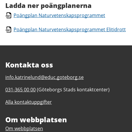
Ladda ner poängplanerna
Poängplan Naturvetenskapsprogrammet
Poängplan Naturvetenskapsprogrammet Elitidrott
Kontakta oss
E-
info.katrinelund@educ.goteborg.se
post
Telefonnummer
031-365 00 00
(Göteborgs Stads kontaktcenter)
till
till
Katrinelundsgymnasiet
Alla kontaktuppgifter
Katrinelundsgymnasiet
Om webbplatsen
Om webbplatsen