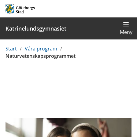
Katrinelundsgymnasiet
Du
Start
/
Våra program
/
är
Naturvetenskapsprogrammet
här: