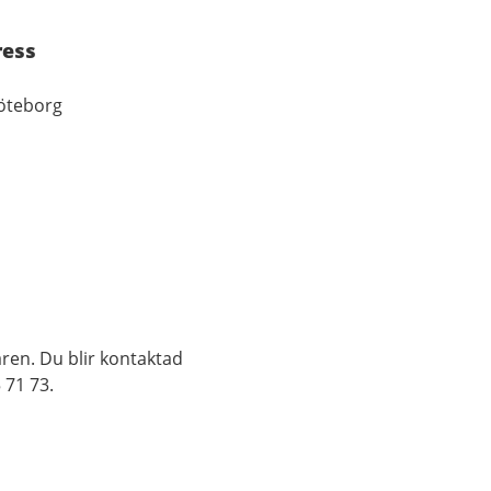
ress
öteborg
ren. Du blir kontaktad
 71 73.