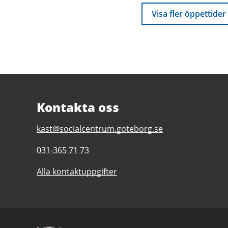
Visa fler öppettider
Kontakta oss
E-
kast@socialcentrum.goteborg.se
post
Telefonnummer
031-365 71 73
till
till
Kast
Alla kontaktuppgifter
Kast
-
-
Köpare
Köpare
av
av
sexuella
sexuella
handlingar