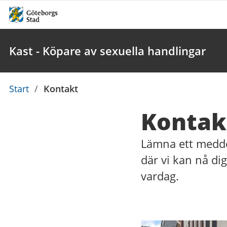
Kast - Köpare av sexuella handlingar
Du
Start
/
Kontakt
är
Kontak
här:
Lämna ett medd
där vi kan nå di
vardag.