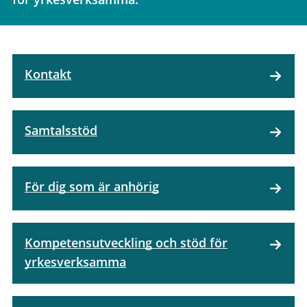
Kontakt
Samtalsstöd
För dig som är anhörig
Kompetensutveckling och stöd för
yrkesverksamma