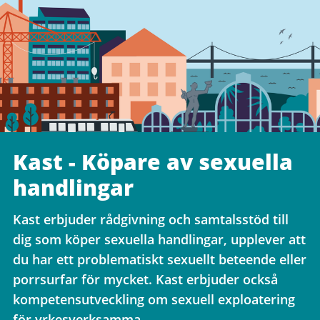
Kast - Köpare av sexuella
handlingar
Kast erbjuder rådgivning och samtalsstöd till
dig som köper sexuella handlingar, upplever att
du har ett problematiskt sexuellt beteende eller
porrsurfar för mycket. Kast erbjuder också
kompetensutveckling om sexuell exploatering
för yrkesverksamma.