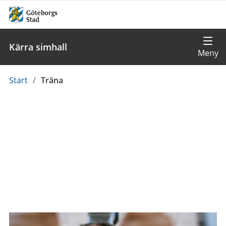
Kärra simhall
Du
Start
/
Träna
är
här: