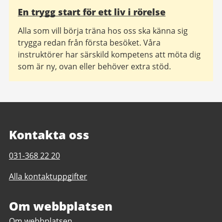
En trygg start för ett liv i rörelse
Alla som vill börja träna hos oss ska känna sig
trygga redan från första besöket. Våra
instruktörer har särskild kompetens att möta dig
som är ny, ovan eller behöver extra stöd.
Kontakta oss
Telefonnummer
031-368 22 20
till
Alla kontaktuppgifter
Kärra
simhall
Om webbplatsen
Om webbplatsen