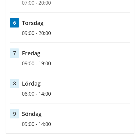
5
07:00
-
20:00
augusti
2026
torsdag
Torsdag
6
Öppettider
6
09:00
-
20:00
augusti
2026
fredag
Fredag
7
Öppettider
7
09:00
-
19:00
augusti
2026
lördag
Lördag
8
Öppettider
8
08:00
-
14:00
augusti
2026
söndag
Söndag
9
Öppettider
9
09:00
-
14:00
augusti
2026