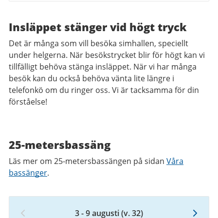
till
2026
9
till
Insläppet stänger vid högt tryck
augusti
9
2026
Det är många som vill besöka simhallen, speciellt
augusti
under helgerna. När besökstrycket blir för högt kan vi
2026
tillfälligt behöva stänga insläppet. När vi har många
besök kan du också behöva vänta lite längre i
telefonkö om du ringer oss. Vi är tacksamma för din
förståelse!
25-metersbassäng
Läs mer om 25-metersbassängen på sidan
Våra
bassänger
.
3 - 9 augusti
(v. 32)