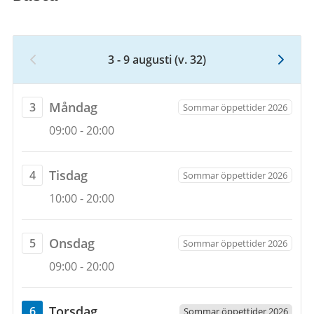
9
augusti
2026
3 - 9 augusti
(v. 32)
Vecka
32,
3
måndag
Måndag
3
Sommar öppettider 2026
augusti
Öppettider
3
09:00
-
20:00
2026
augusti
till
2026
9
tisdag
Tisdag
4
Sommar öppettider 2026
augusti
Öppettider
4
10:00
-
20:00
2026
augusti
2026
onsdag
Onsdag
5
Sommar öppettider 2026
Öppettider
5
09:00
-
20:00
augusti
2026
torsdag
Torsdag
6
Sommar öppettider 2026