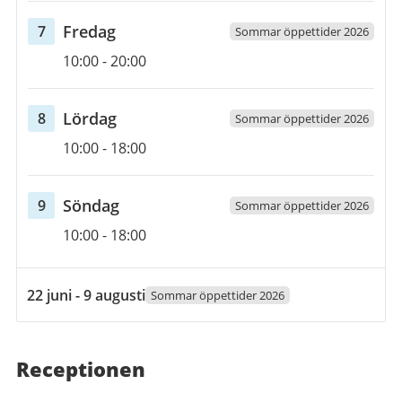
2026
fredag
Fredag
7
Sommar öppettider 2026
Öppettider
7
10:00
-
20:00
augusti
2026
lördag
Lördag
8
Sommar öppettider 2026
Öppettider
8
10:00
-
18:00
augusti
2026
söndag
Söndag
9
Sommar öppettider 2026
Öppettider
9
10:00
-
18:00
augusti
2026
22
22 juni - 9 augusti
Sommar öppettider 2026
juni
2026
till
Receptionen
9