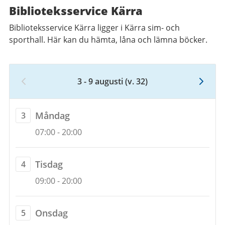
till
Biblioteksservice Kärra
9
Biblioteksservice Kärra ligger i Kärra sim- och
augusti
sporthall. Här kan du hämta, låna och lämna böcker.
2026
3 - 9 augusti
(v. 32)
Vecka
32,
3
måndag
Måndag
3
augusti
Öppettider
3
07:00
-
20:00
2026
augusti
till
2026
9
tisdag
Tisdag
4
augusti
Öppettider
4
09:00
-
20:00
2026
augusti
2026
onsdag
Onsdag
5
Öppettider