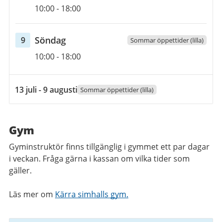
Öppettider
8
10:00
-
18:00
augusti
2026
söndag
Söndag
9
Sommar öppettider (lilla)
Öppettider
9
10:00
-
18:00
augusti
2026
13
13 juli - 9 augusti
Sommar öppettider (lilla)
juli
2026
till
Gym
9
Gyminstruktör finns tillgänglig i gymmet ett par dagar
augusti
i veckan. Fråga gärna i kassan om vilka tider som
2026
gäller.
Läs mer om
Kärra simhalls gym.