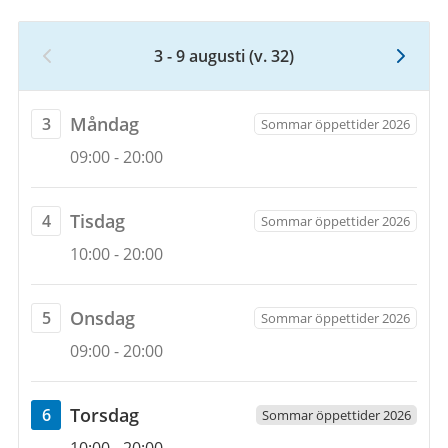
augusti
2026
3 - 9 augusti
(v. 32)
Vecka
32,
3
måndag
Måndag
3
Sommar öppettider 2026
augusti
Öppettider
3
09:00
-
20:00
2026
augusti
till
2026
9
tisdag
Tisdag
4
Sommar öppettider 2026
augusti
Öppettider
4
10:00
-
20:00
2026
augusti
2026
onsdag
Onsdag
5
Sommar öppettider 2026
Öppettider
5
09:00
-
20:00
augusti
2026
torsdag
Torsdag
6
Sommar öppettider 2026
Öppettider
6