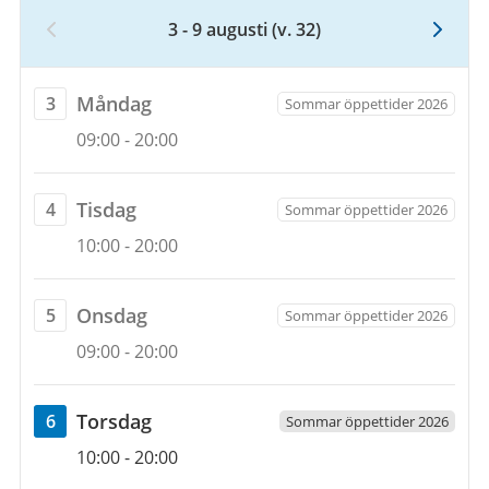
3 - 9 augusti
(v. 32)
Vecka
32,
3
måndag
Måndag
3
Sommar öppettider 2026
augusti
Öppettider
3
09:00
-
20:00
2026
augusti
till
2026
9
tisdag
Tisdag
4
Sommar öppettider 2026
augusti
Öppettider
4
10:00
-
20:00
2026
augusti
2026
onsdag
Onsdag
5
Sommar öppettider 2026
Öppettider
5
09:00
-
20:00
augusti
2026
torsdag
Torsdag
6
Sommar öppettider 2026
Öppettider
6
10:00
-
20:00
augusti