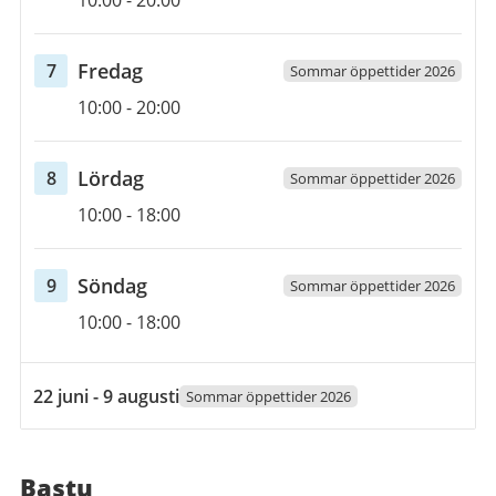
10:00
-
20:00
augusti
2026
fredag
Fredag
7
Sommar öppettider 2026
Öppettider
7
10:00
-
20:00
augusti
2026
lördag
Lördag
8
Sommar öppettider 2026
Öppettider
8
10:00
-
18:00
augusti
2026
söndag
Söndag
9
Sommar öppettider 2026
Öppettider
9
10:00
-
18:00
augusti
2026
22
22 juni - 9 augusti
Sommar öppettider 2026
juni
2026
till
Bastu