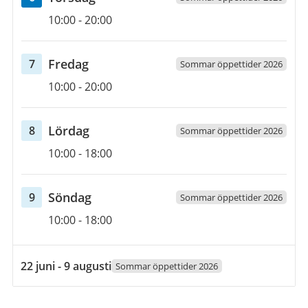
Öppettider
6
10:00
-
20:00
augusti
2026
fredag
Fredag
7
Sommar öppettider 2026
Öppettider
7
10:00
-
20:00
augusti
2026
lördag
Lördag
8
Sommar öppettider 2026
Öppettider
8
10:00
-
18:00
augusti
2026
söndag
Söndag
9
Sommar öppettider 2026
Öppettider
9
10:00
-
18:00
augusti
2026
22
22 juni - 9 augusti
Sommar öppettider 2026
juni
2026