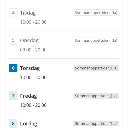
augusti
till
2026
9
tisdag
Tisdag
4
Sommar öppettider (lilla)
augusti
Öppettider
4
10:00
-
20:00
2026
augusti
2026
onsdag
Onsdag
5
Sommar öppettider (lilla)
Öppettider
5
09:00
-
20:00
augusti
2026
torsdag
Torsdag
6
Sommar öppettider (lilla)
Öppettider
6
10:00
-
20:00
augusti
2026
fredag
Fredag
7
Sommar öppettider (lilla)
Öppettider
7
10:00
-
20:00
augusti
2026
lördag
Lördag
8
Sommar öppettider (lilla)