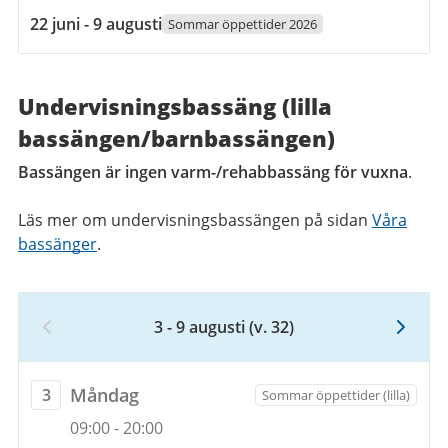
2026
22
22 juni - 9 augusti
Sommar öppettider 2026
juni
2026
till
Undervisningsbassäng (lilla
9
bassängen/barnbassängen)
augusti
2026
Bassängen är ingen varm-/rehabbassäng för vuxna
.
Läs mer om undervisningsbassängen på sidan
Våra
bassänger
.
3 - 9 augusti
(v. 32)
Vecka
32,
3
måndag
Måndag
3
Sommar öppettider (lilla)
augusti
Öppettider
3
09:00
-
20:00
2026