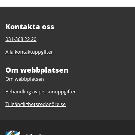
Kontakta oss
Telefonnummer
031-368 22 20
till
Alla kontaktuppgifter
Kärra
simhall
Om webbplatsen
Om webbplatsen
Behandling av personuppgifter
Tillgänglighetsredogörelse
Avsändare: