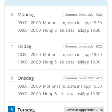
Vecka
32,
3
måndag
Måndag
3
Sommar öppettider 2026
augusti
Öppettider
3
09:00
-
20:00
Motionssim, sista insläpp 19.30
2026
augusti
09:00
-
20:00
Hopp & lek, sista insläpp 19.30
till
2026
9
augusti
tisdag
Tisdag
4
Sommar öppettider 2026
2026
Öppettider
4
10:00
-
20:00
Motionssim, sista insläpp 19.30
augusti
10:00
-
20:00
Hopp & lek, sista insläpp 19.00
2026
onsdag
Onsdag
5
Sommar öppettider 2026
Öppettider
5
09:00
-
20:00
Motionssim, sista insläpp 19.30
augusti
09:00
-
20:00
Hopp & lek, sista insläpp 19.30
2026
torsdag
Torsdag
6
Sommar öppettider 2026