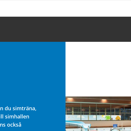
an du simträna,
ll simhallen
nns också