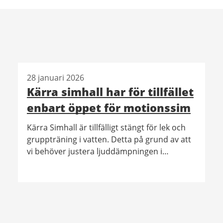
28 januari 2026
Kärra simhall har för tillfället
enbart öppet för motionssim
Kärra Simhall är tillfälligt stängt för lek och
gruppträning i vatten. Detta på grund av att
vi behöver justera ljuddämpningen i
anläggningen. Motionssim och
föreningsbokningar påverkas inte.