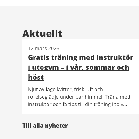
Aktuellt
12 mars 2026
Gratis träning med instruktör
i utegym – i vår, sommar och
höst
Njut av fågelkvitter, frisk luft och
rörelseglädje under bar himmel! Träna med
instruktör och få tips till din träning i tolv
utegym i Göteborg. Det är gratis och ingen
föranmälan behövs.
Till alla nyheter