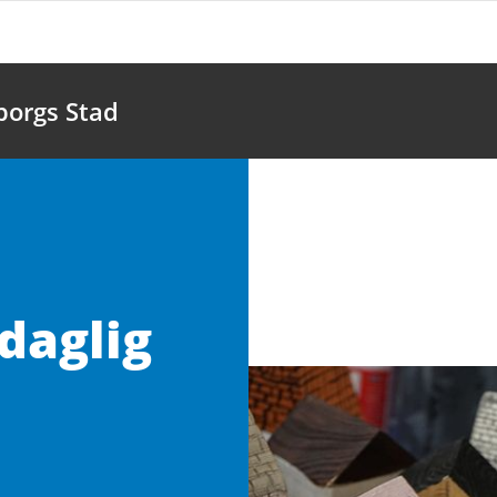
borgs Stad
daglig