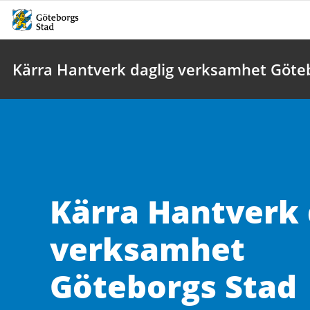
Kärra Hantverk daglig verksamhet Göte
Kärra Hantverk 
verksamhet
Göteborgs Stad