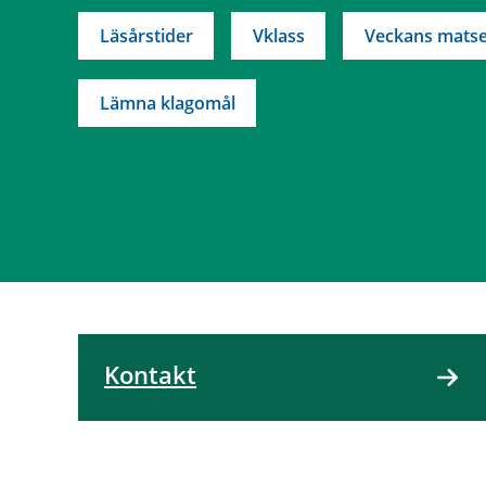
Läsårstider
Vklass
Veckans matse
Lämna klagomål
Kontakt