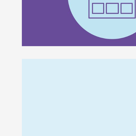
Relaterad
information