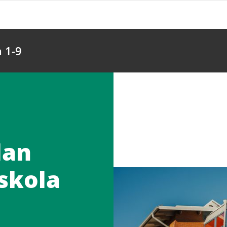
 1-9
lan
skola