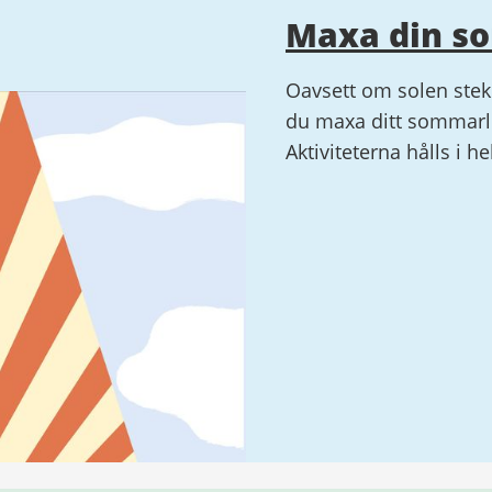
Maxa din s
Oavsett om solen steke
du maxa ditt sommarlo
Aktiviteterna hålls i h