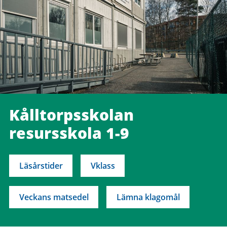
Kålltorpsskolan
resursskola 1-9
Läsårstider
Vklass
Veckans matsedel
Lämna klagomål