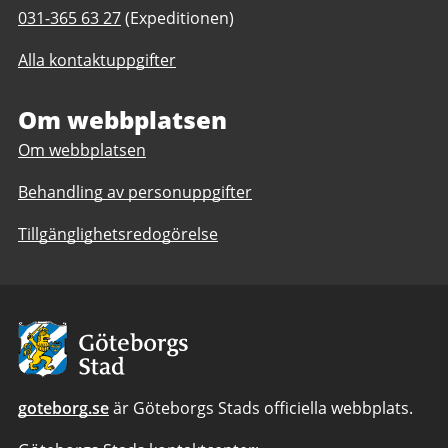
post
Telefonnummer
031-365 63 27
(Expeditionen)
till
till
Kålltorpsskolan
Alla kontaktuppgifter
Kålltorpsskolan
1-
1-
9
9
Om webbplatsen
resursskola
resursskola
Om webbplatsen
Behandling av personuppgifter
Tillgänglighetsredogörelse
Avsändare:
Göteborgs
Stad
goteborg.se
är Göteborgs Stads officiella webbplats.