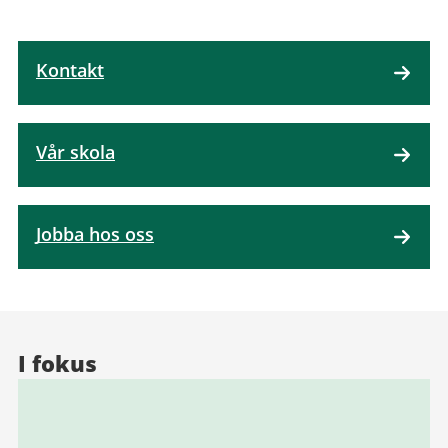
Kontakt
Vår skola
Jobba hos oss
I fokus