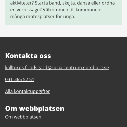
aktiviteter? Starta band, skejta, dansa eller ordna
en vernissage? Välkommen till kommunens
många mötesplatser för unga.
Kontakta oss
E-
kalltorps.fritidsgard@socialcentrum.goteborg.se
post
Telefonnummer
031-365 52 51
till
till
Kålltorps
Alla kontaktuppgifter
Kålltorps
fritidsgård
fritidsgård
Om webbplatsen
Om webbplatsen