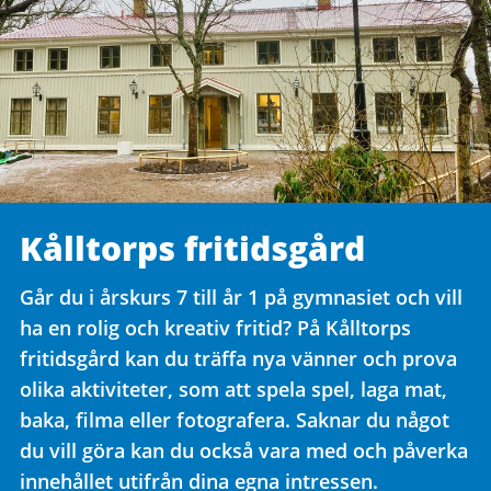
Kålltorps fritidsgård
Går du i årskurs 7 till år 1 på gymnasiet och vill
ha en rolig och kreativ fritid? På Kålltorps
fritidsgård kan du träffa nya vänner och prova
olika aktiviteter, som att spela spel, laga mat,
baka, filma eller fotografera. Saknar du något
du vill göra kan du också vara med och påverka
innehållet utifrån dina egna intressen.