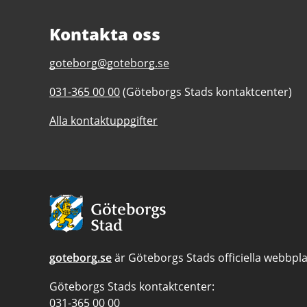
Kontakta oss
E-
goteborg@goteborg.se
post
Telefonnummer
031-365 00 00
(Göteborgs Stads kontaktcenter)
till
till
Jubileumsparken
Alla kontaktuppgifter
Jubileumsparken
Avsändare:
Göteborgs
Stad
goteborg.se
är Göteborgs Stads officiella webbpla
Göteborgs Stads kontaktcenter:
Telefonnummer
031-365 00 00