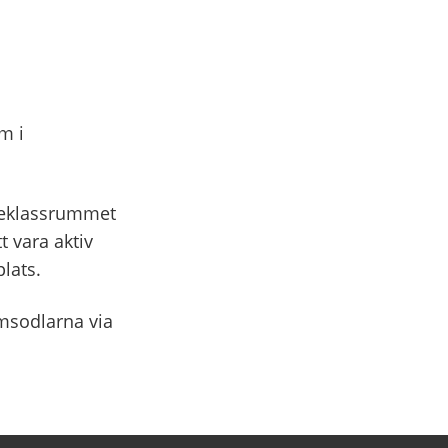
m i
uteklassrummet
t vara aktiv
lats.
umsodlarna via