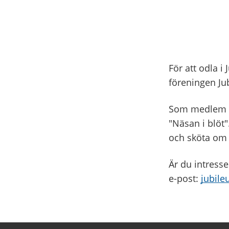
För att odla 
föreningen Ju
Som medlem få
"Näsan i blöt"
och sköta om o
Är du intress
e-post:
jubil