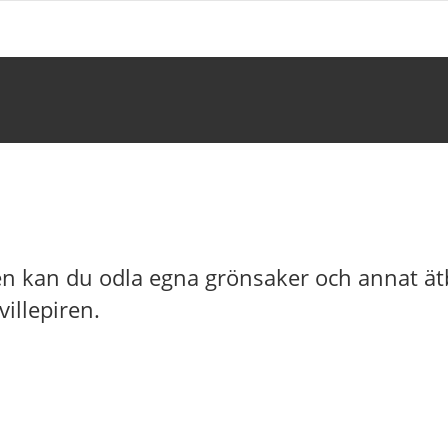
n kan du odla egna grönsaker och annat ätb
illepiren.