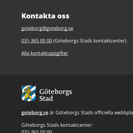
Kontakta oss
E-
goteborg@goteborg.se
post
Telefonnummer
031-365 00 00
(Göteborgs Stads kontaktcenter)
till
till
Jubileumsparken
Alla kontaktuppgifter
Jubileumsparken
Avsändare:
Göteborgs
Stad
goteborg.se
är Göteborgs Stads officiella webbpla
Göteborgs Stads kontaktcenter:
Telefonnummer
031-365 00 00