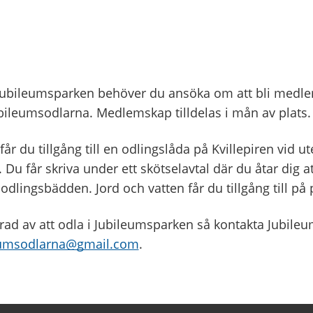
i Jubileumsparken behöver du ansöka om att bli medle
bileumsodlarna. Medlemskap tilldelas i mån av plats.
r du tillgång till en odlingslåda på Kvillepiren vid 
. Du får skriva under ett skötselavtal där du åtar dig at
dlingsbädden. Jord och vatten får du tillgång till på p
erad av att odla i Jubileumsparken så kontakta Jubile
eumsodlarna@gmail.com
.