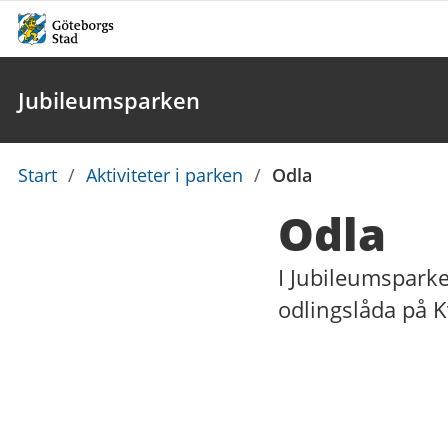
Jubileumsparken
Du
Start
/
Aktiviteter i parken
/
Odla
är
Odla
här:
I Jubileumsparke
odlingslåda på Kv