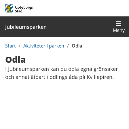
Jubileumsparken
Du
Start
/
Aktiviteter i parken
/
Odla
är
Odla
här:
I Jubileumsparken kan du odla egna grönsaker
och annat ätbart i odlingslåda på Kvillepiren.