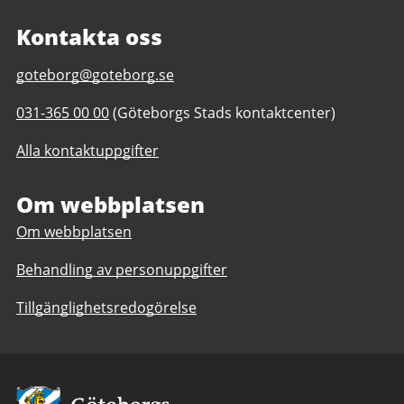
Kontakta oss
E-
goteborg@goteborg.se
post
Telefonnummer
031-365 00 00
(Göteborgs Stads kontaktcenter)
till
till
Jubileumsparken
Alla kontaktuppgifter
Jubileumsparken
Om webbplatsen
Om webbplatsen
Behandling av personuppgifter
Tillgänglighetsredogörelse
Avsändare: