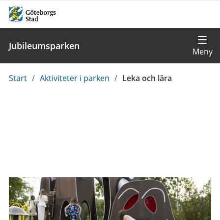
Jubileumsparken
Du
Start
/
Aktiviteter i parken
/
Leka och lära
är
här: