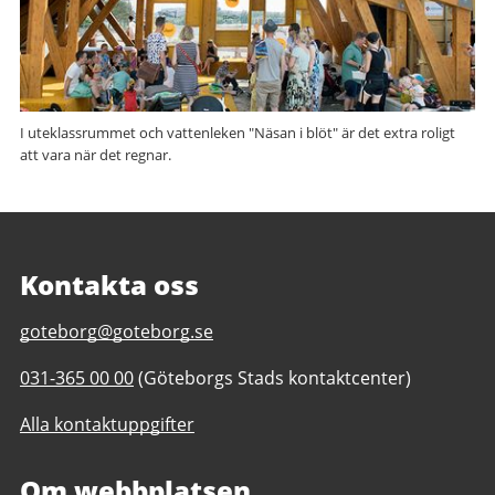
I uteklassrummet och vattenleken "Näsan i blöt" är det extra roligt
att vara när det regnar.
Kontakta oss
E-
goteborg@goteborg.se
post
Telefonnummer
031-365 00 00
(Göteborgs Stads kontaktcenter)
till
till
Jubileumsparken
Alla kontaktuppgifter
Jubileumsparken
Om webbplatsen