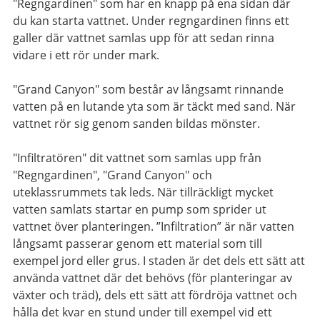
"Regngardinen" som har en knapp på ena sidan där
du kan starta vattnet. Under regngardinen finns ett
galler där vattnet samlas upp för att sedan rinna
vidare i ett rör under mark.
"Grand Canyon" som består av långsamt rinnande
vatten på en lutande yta som är täckt med sand. När
vattnet rör sig genom sanden bildas mönster.
"Infiltratören" dit vattnet som samlas upp från
"Regngardinen", "Grand Canyon" och
uteklassrummets tak leds. När tillräckligt mycket
vatten samlats startar en pump som sprider ut
vattnet över planteringen. ”Infiltration” är när vatten
långsamt passerar genom ett material som till
exempel jord eller grus. I staden är det dels ett sätt att
använda vattnet där det behövs (för planteringar av
växter och träd), dels ett sätt att fördröja vattnet och
hålla det kvar en stund under till exempel vid ett