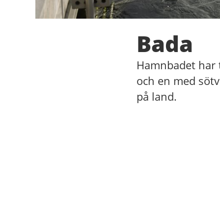
Bada
Hamnbadet har tv
och en med sötva
på land.