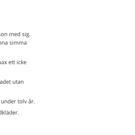
son med sig.
unna simma
ax ett icke
badet utan
under tolv år.
dkläder.