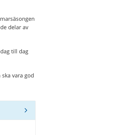
sommarsäsongen
de delar av
.
dag till dag
n ska vara god