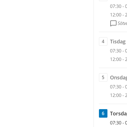
Öppett
augusti
3
07:30
-
2026
august
12:00
-
till
2026
Sötv
9
augusti
tisdag
Tisdag
4
2026
Öppett
4
07:30
-
august
12:00
-
2026
onsda
Onsda
5
Öppett
5
07:30
-
august
12:00
-
2026
torsda
Torsda
6
Öppett
6
07:30
-