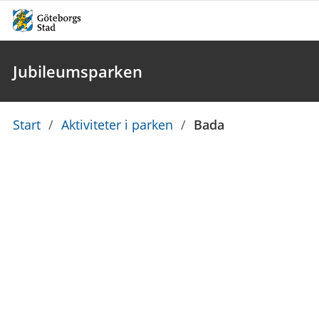
Jubileumsparken
Du
Start
/
Aktiviteter i parken
/
Bada
är
här: