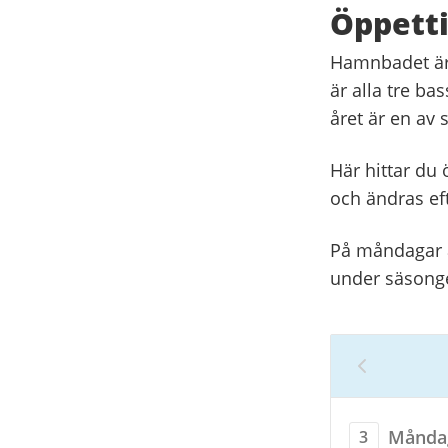
Öppett
Hamnbadet är 
är alla tre b
året är en av
Här hittar du 
och ändras ef
På måndagar ä
under säsong
Vecka
32,
3
månda
Månda
3