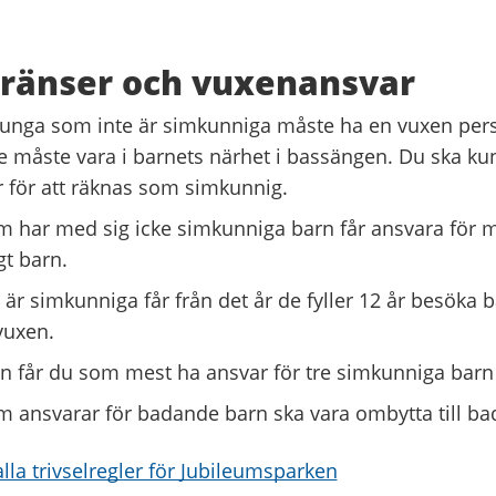
gränser och vuxenansvar
unga som inte är simkunniga måste ha en vuxen per
 måste vara i barnets närhet i bassängen. Du ska k
 för att räknas som simkunnig.
 har med sig icke simkunniga barn får ansvara för m
t barn.
är simkunniga får från det år de fyller 12 år besöka 
vuxen.
 får du som mest ha ansvar för tre simkunniga barn 
 ansvarar för badande barn ska vara ombytta till ba
alla trivselregler för Jubileumsparken