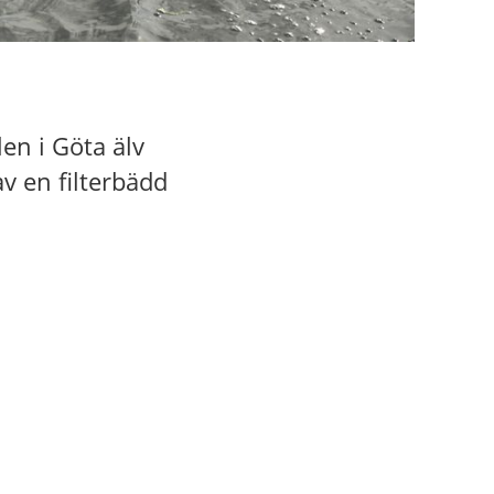
en i Göta älv
v en filterbädd