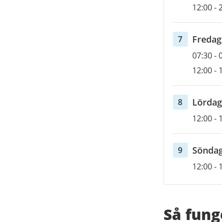
august
12:00
-
2026
fredag
Fredag
7
Öppett
7
07:30
-
august
12:00
-
2026
lördag
Lördag
8
Öppett
8
12:00
-
august
2026
sönda
Sönda
9
Öppett
9
12:00
-
august
2026
Så fung