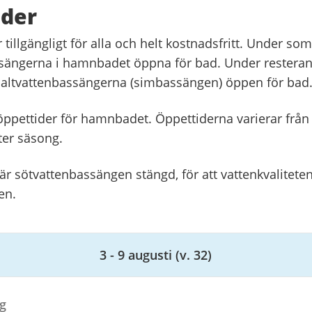
ider
tillgängligt för alla och helt kostnadsfritt. Under 
assängerna i hamnbadet öppna för bad. Under resteran
 saltvattenbassängerna (simbassängen) öppen för bad
öppettider för hamnbadet. Öppettiderna varierar från 
ter säsong.
r sötvattenbassängen stängd, för att vattenkvalitete
en.
3 - 9 augusti
(v. 32)
g
g