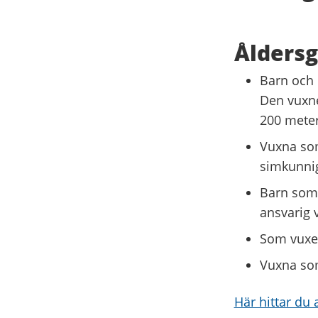
Ålders
Barn och 
Den vuxne
200 meter
Vuxna som
simkunnig
Barn som 
ansvarig 
Som vuxen
Vuxna som
Här hittar du 