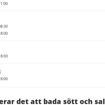
i
21:00
ider
08:30
i
18:00
ider
18:00
i
g
g
ider
18:00
i
erar det att bada sött och sal