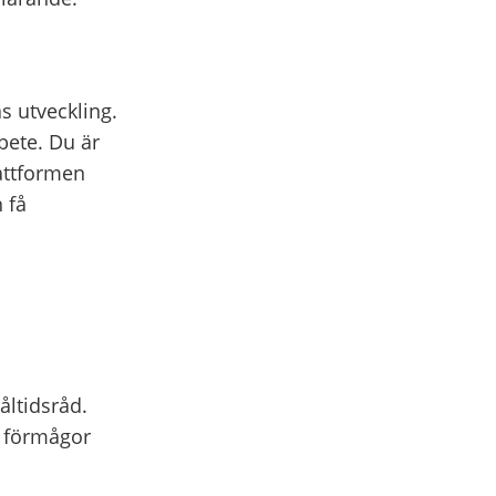
s utveckling.
bete. Du är
attformen
 få
åltidsråd.
a förmågor