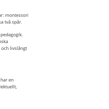
ar: montessori
sa två spår.
ipedagogik.
nska
 och livslångt
 har en
ektuellt,