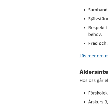
Samband
Självstän
Respekt f
behov.
Fred och
Läs mer om m
Åldersint
Hos oss går e
Förskolekl
Årskurs 3,