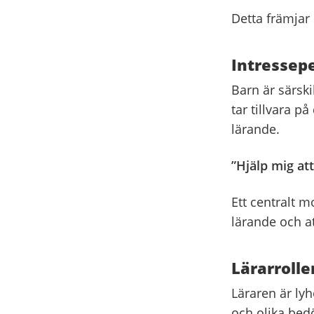
Detta främjar
Intressep
Barn är särski
tar tillvara p
lärande.
”Hjälp mig att
Ett centralt 
lärande och at
Lärarrolle
Läraren är ly
och olika bed