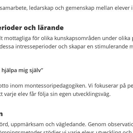
 samarbete, ledarskap och gemenskap mellan elever i 
erioder och lärande
lt mottagliga för olika kunskapsområden under olika 
å dessa intresseperioder och skapar en stimulerande m
 hjälpa mig själv”
motto inom montessoripedagogiken. Vi fokuserar på pe
t varje elev får följa sin egen utvecklingsväg.
n
hörd, uppmärksam och vägledande. Genom observatio
ömningsmetoder stödjer vi varje elevs utveckling och