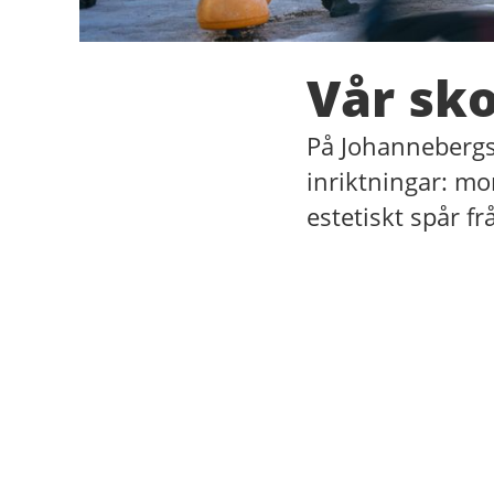
Vår sko
På Johannebergss
inriktningar: mon
estetiskt spår fr