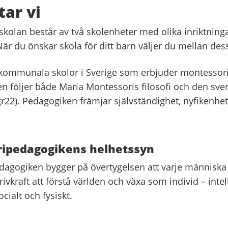
tar vi
kolan består av två skolenheter med olika inriktning
När du önskar skola för ditt barn väljer du mellan des
å kommunala skolor i Sverige som erbjuder montessor
n följer både Maria Montessoris filosofi och den sve
r22). Pedagogiken främjar självständighet, nyfikenhet
ipedagogikens helhetssyn
agogiken bygger på övertygelsen att varje människa
vkraft att förstå världen och växa som individ – intell
cialt och fysiskt.