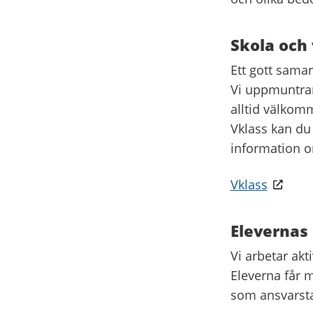
Skola och
Ett gott sama
Vi uppmuntrar
alltid välkom
Vklass kan du 
information o
Vklass
Elevernas
Vi arbetar ak
Eleverna får m
som ansvarst