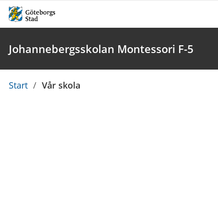
Johannebergsskolan Montessori F-5
Du
Start
/
Vår skola
är
här: