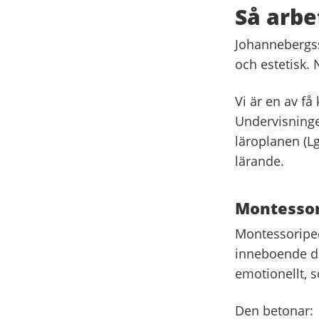
Så arbe
Johannebergss
och estetisk. 
Vi är en av f
Undervisninge
läroplanen (Lg
lärande.
Montessor
Montessoriped
inneboende dri
emotionellt, so
Den betonar: