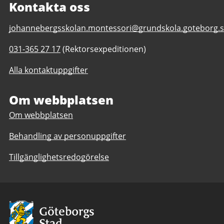
Kontakta oss
E-
johannebergsskolan.montessori@grundskola.goteborg.
post
Telefonnummer
031-365 27 17
(Rektorsexpeditionen)
till
till
Johannebergsskolan
Alla kontaktuppgifter
Johannebergsskolan
Montessori
Montessori
F-
F-
Om webbplatsen
5
5
Om webbplatsen
Behandling av personuppgifter
Tillgänglighetsredogörelse
Avsändare:
Göteborgs