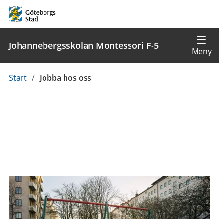
Johannebergsskolan Montessori F-5
Du
Start
/
Jobba hos oss
är
här: