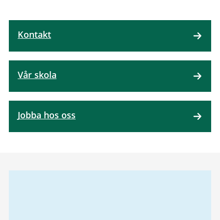
Kontakt
Vår skola
Jobba hos oss
Relaterad
information