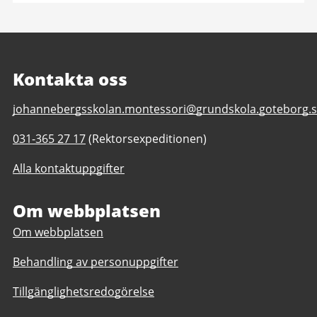
Kontakta oss
E-
johannebergsskolan.montessori@grundskola.goteborg.
post
Telefonnummer
031-365 27 17
(Rektorsexpeditionen)
till
till
Johannebergsskolan
Alla kontaktuppgifter
Johannebergsskolan
Montessori
Montessori
F-
F-
Om webbplatsen
5
5
Om webbplatsen
Behandling av personuppgifter
Tillgänglighetsredogörelse