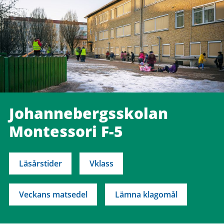
Johannebergsskolan
Montessori F-5
Läsårstider
Vklass
Veckans matsedel
Lämna klagomål