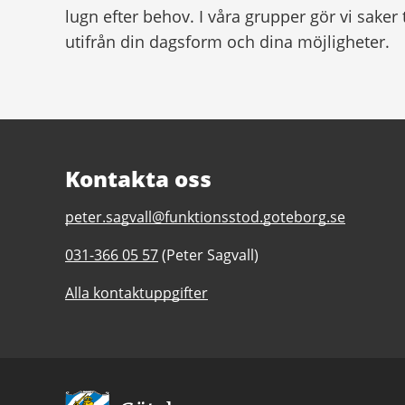
lugn efter behov. I våra grupper gör vi saker
utifrån din dagsform och dina möjligheter.
Kontakta oss
E-
peter.sagvall@funktionsstod.goteborg.se
post
Telefonnummer
031-366 05 57
(Peter Sagvall)
till
till
Järnbrott
Alla kontaktuppgifter
Järnbrott
daglig
daglig
verksamhet
verksamhet
Göteborgs
Göteborgs
Stad
Stad
Avsändare: