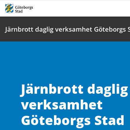
Järnbrott daglig verksamhet Göteborgs 
Järnbrott daglig
verksamhet
Göteborgs Stad