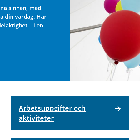
dina sinnen, med
ka din vardag. Här
laktighet – i en
Arbetsuppgifter och
aktiviteter