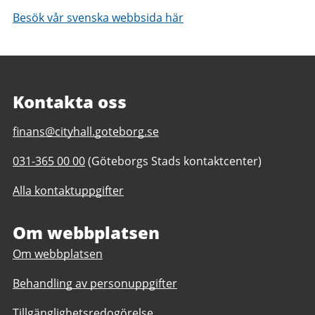
Besök vår svenska webbsida här
Kontakta oss
E-
finans@cityhall.goteborg.se
post
Telefonnummer
031-365 00 00
(Göteborgs Stads kontaktcenter)
till
till
Investor
Alla kontaktuppgifter
Investor
relations
relations
Om webbplatsen
Om webbplatsen
Behandling av personuppgifter
Tillgänglighetsredogörelse