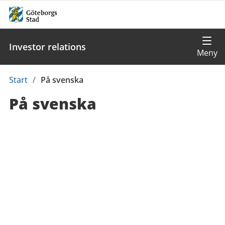
Investor relations
Du
Start
/
På svenska
är
På svenska
här: