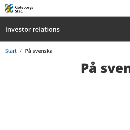
Investor relations
Du
Start
/
På svenska
är
På sve
här: