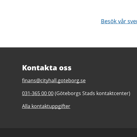
Besök vår sve
Kontakta oss
E-
finans@cityhall.goteborg.se
post
Telefonnummer
031-365 00 00
(Göteborgs Stads kontaktcenter)
till
till
Investor
Alla kontaktuppgifter
Investor
relations
relations