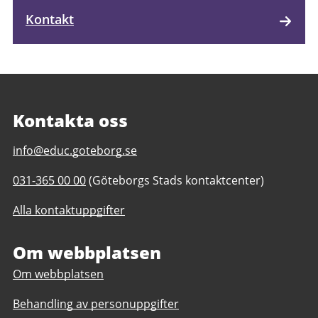
Kontakt
Kontakta oss
E-
info@educ.goteborg.se
post
Telefonnummer
031-365 00 00
(Göteborgs Stads kontaktcenter)
till
till
Utbildningsförvaltningen
Alla kontaktuppgifter
Utbildningsförvaltningen
Om webbplatsen
Om webbplatsen
Behandling av personuppgifter