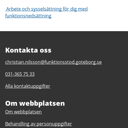
Arbete och sysselsättning för dig med
funktionsnedsättning
Kontakta oss
E-
christian.nilsson@funktionsstod.goteborg.se
post
Telefonnummer
031-365 75 33
till
till
Idrottsplatsen
Alla kontaktuppgifter
Idrottsplatsen
daglig
daglig
verksamhet
verksamhet
Om webbplatsen
Göteborgs
Göteborgs
Stad
Om webbplatsen
Stad
Behandling av personuppgifter