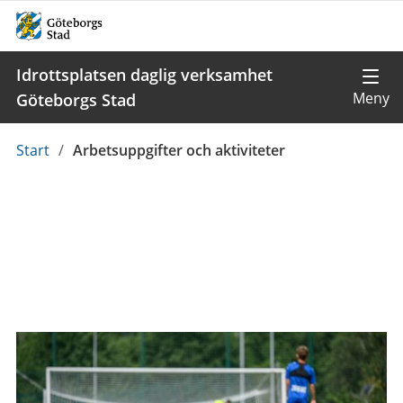
Idrottsplatsen daglig verksamhet
Göteborgs Stad
Du
Start
/
Arbetsuppgifter och aktiviteter
är
här: