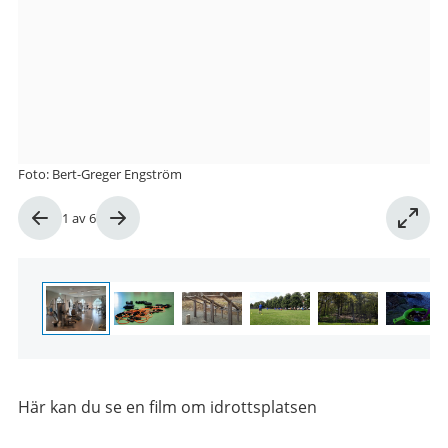
Foto: Bert-Greger Engström
Bild
1
av
6
1
av
6
Här kan du se en film om idrottsplatsen