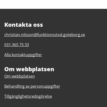
Kontakta oss
E-
christian.nilsson@funktionsstod.goteborg.se
post
Telefonnummer
031-365 75 33
till
till
Idrottsplatsen
Alla kontaktuppgifter
Idrottsplatsen
daglig
daglig
verksamhet
verksamhet
Om webbplatsen
Göteborgs
Göteborgs
Stad
Om webbplatsen
Stad
Behandling av personuppgifter
Tillgänglighetsredogörelse