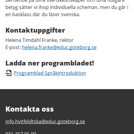
Beroende på dina svenskkunskaper och dina tidigare
betyg sätter vi ihop individuella scheman, men du går i
en basklass där du läser svenska.
Kontaktuppgifter
Helena Timdahl Franke, rektor
E-post:
helena.franke@educ.goteborg.se
Ladda ner programbladet!
Programblad Språkintroduktion
Kontakta oss
E-
info.hvitfeldtska@educ.goteborg.se
post