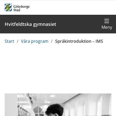
Hvitfeldtska gymnasiet
Du
Start
/
Våra program
/
Språkintroduktion – IMS
är
här: