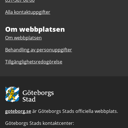
Telefonnummer
031-367 06 00
till
till
Hvitfeldtska
Alla kontaktuppgifter
Hvitfeldtska
gymnasiet
gymnasiet
Om webbplatsen
Om webbplatsen
Behandling av personuppgifter
Tillgänglighetsredogörelse
Avsändare:
Göteborgs
Stad
goteborg.se
är Göteborgs Stads officiella webbplats.
Göteborgs Stads kontaktcenter: