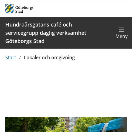
Hundraårsgatans café och
servicegrupp daglig verksamhet
Göteborgs Stad
Du
Start
/
Lokaler och omgivning
är
här: