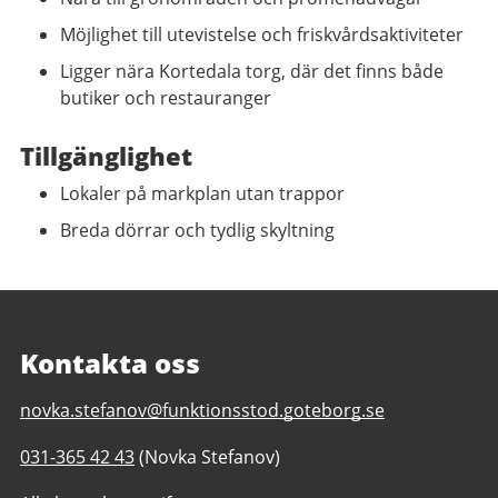
Möjlighet till utevistelse och friskvårdsaktiviteter
Ligger nära Kortedala torg, där det finns både
butiker och restauranger
Tillgänglighet
Lokaler på markplan utan trappor
Breda dörrar och tydlig skyltning
Kontakta oss
E-
novka.stefanov@funktionsstod.goteborg.se
post
Telefonnummer
031-365 42 43
(Novka Stefanov)
till
till
Hundraårsgatans