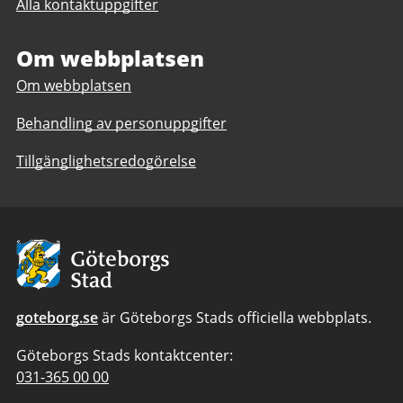
Alla kontaktuppgifter
Hundraårsgatans
café
café
och
och
Om webbplatsen
servicegrupp
servicegrupp
daglig
Om webbplatsen
daglig
verksamhet
verksamhet
Göteborgs
Behandling av personuppgifter
Göteborgs
Stad
Stad
Tillgänglighetsredogörelse
Avsändare:
Göteborgs
Stad
goteborg.se
är Göteborgs Stads officiella webbplats.
Göteborgs Stads kontaktcenter:
Telefonnummer
031-365 00 00
till