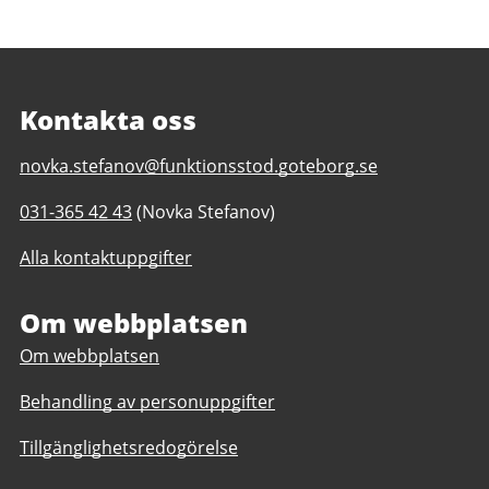
Kontakta oss
E-
novka.stefanov@funktionsstod.goteborg.se
post
Telefonnummer
031-365 42 43
(Novka Stefanov)
till
till
Hundraårsgatans
Alla kontaktuppgifter
Hundraårsgatans
café
café
och
och
Om webbplatsen
servicegrupp
servicegrupp
daglig
Om webbplatsen
daglig
verksamhet
verksamhet
Göteborgs
Behandling av personuppgifter
Göteborgs
Stad
Stad
Tillgänglighetsredogörelse