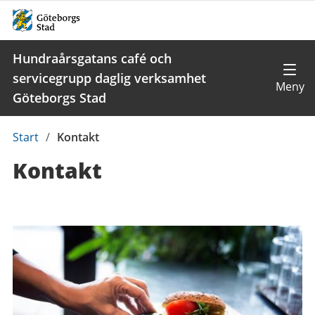
Hundraårsgatans café och
servicegrupp daglig verksamhet
Göteborgs Stad
Du
Start
/
Kontakt
är
Kontakt
här:
Kontaktuppgifter