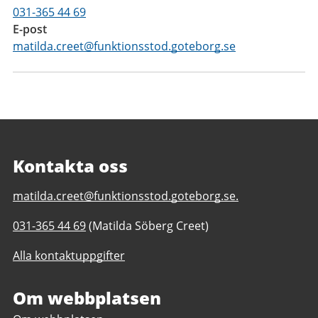
031-365 44 69
E-post
matilda.creet@funktionsstod.goteborg.se
Kontakta oss
E-
matilda.creet@funktionsstod.goteborg.se.
post
Telefonnummer
031-365 44 69
(Matilda Söberg Creet)
till
till
Hundkojan
Alla kontaktuppgifter
Hundkojan
daglig
daglig
verksamhet
verksamhet
Om webbplatsen
Göteborgs
Göteborgs
Stad