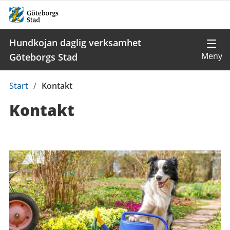
Hundkojan daglig verksamhet
Göteborgs Stad
Du
Start
/
Kontakt
är
Kontakt
här:
Kontaktuppgifter