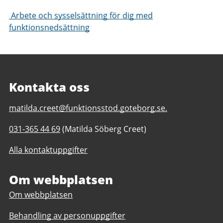
Arbete och sysselsättning för dig med
funktionsnedsättning
Kontakta oss
E-
matilda.creet@funktionsstod.goteborg.se.
post
Telefonnummer
031-365 44 69
(Matilda Söberg Creet)
till
till
Hundkojan
Alla kontaktuppgifter
Hundkojan
daglig
daglig
verksamhet
verksamhet
Om webbplatsen
Göteborgs
Göteborgs
Stad
Om webbplatsen
Stad
Behandling av personuppgifter