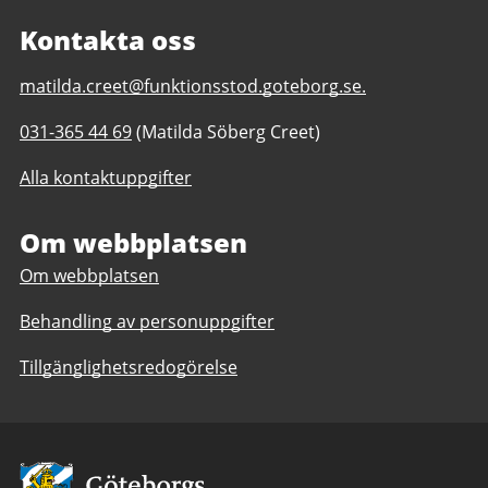
Kontakta oss
E-
matilda.creet@funktionsstod.goteborg.se.
post
Telefonnummer
031-365 44 69
(Matilda Söberg Creet)
till
till
Hundkojan
Alla kontaktuppgifter
Hundkojan
daglig
daglig
verksamhet
verksamhet
Om webbplatsen
Göteborgs
Göteborgs
Stad
Om webbplatsen
Stad
Behandling av personuppgifter
Tillgänglighetsredogörelse
Avsändare: