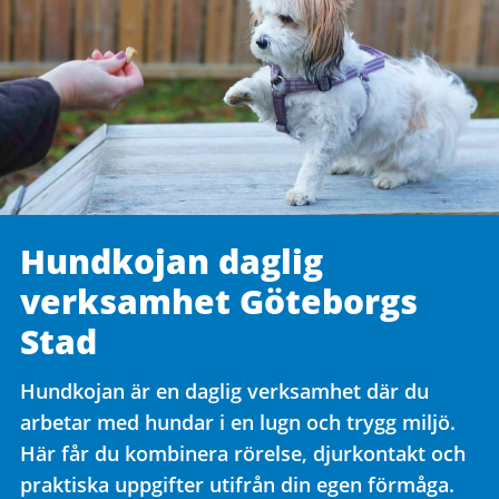
Hundkojan daglig
verksamhet Göteborgs
Stad
Hundkojan är en daglig verksamhet där du
arbetar med hundar i en lugn och trygg miljö.
Här får du kombinera rörelse, djurkontakt och
praktiska uppgifter utifrån din egen förmåga.