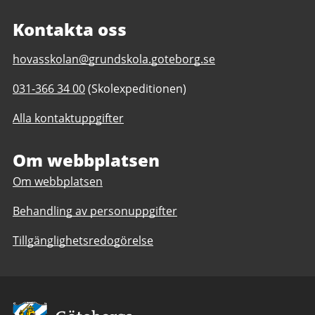
Kontakta oss
E-
hovasskolan@grundskola.goteborg.se
post
Telefonnummer
031-366 34 00
(Skolexpeditionen)
till
till
Hovåsskolan
Alla kontaktuppgifter
Hovåsskolan
F-
F-
9,
9,
Om webbplatsen
anpassad
anpassad
grundskola
Om webbplatsen
grundskola
1-
1-
9
Behandling av personuppgifter
9
Tillgänglighetsredogörelse
Avsändare: