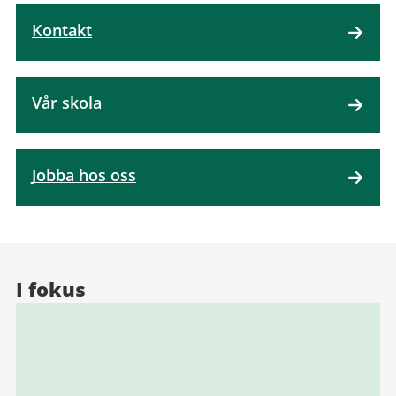
Kontakt
Vår skola
Jobba hos oss
I fokus