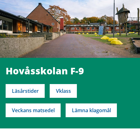
Hovåsskolan F-9
Läsårstider
Vklass
Veckans matsedel
Lämna klagomål