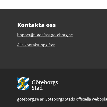
Kontakta oss
E-
hoppet@stadsfast.goteborg.se
post
Alla kontaktuppgifter
till
Hoppet
-
ett
innovationsprojekt
för
Avsändare:
fossilfri
Göteborgs
byggnation
Stad
goteborg.se
är Göteborgs Stads officiella webbpla