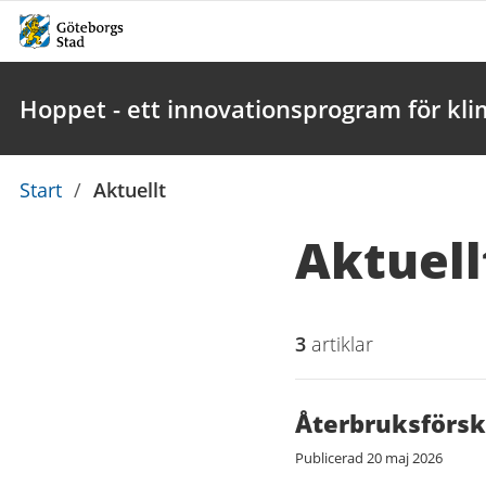
Hoppet - ett innovationsprogram för kl
Du
Start
/
Aktuellt
är
Aktuell
här:
3
artiklar
Återbruksförsk
Publicerad
20 maj 2026