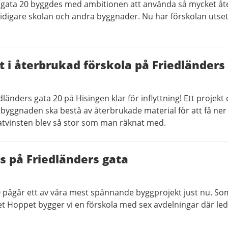
 gata 20 byggdes med ambitionen att använda så mycket åt
tidigare skolan och andra byggnader. Nu har förskolan utsetts
t i återbrukad förskola på Friedländers
länders gata 20 på Hisingen klar för inflyttning! Ett projekt 
 byggnaden ska bestå av återbrukade material för att få ne
matvinsten blev så stor som man räknat med.
s på Friedländers gata
0 pågår ett av våra mest spännande byggprojekt just nu. Som
Hoppet bygger vi en förskola med sex avdelningar där led