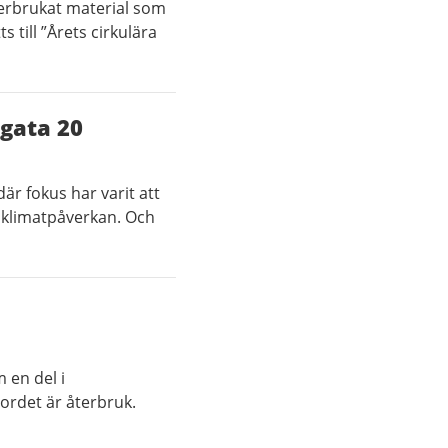
erbrukat material som
 till ”Årets cirkulära
 gata 20
där fokus har varit att
r klimatpåverkan. Och
 en del i
ordet är återbruk.