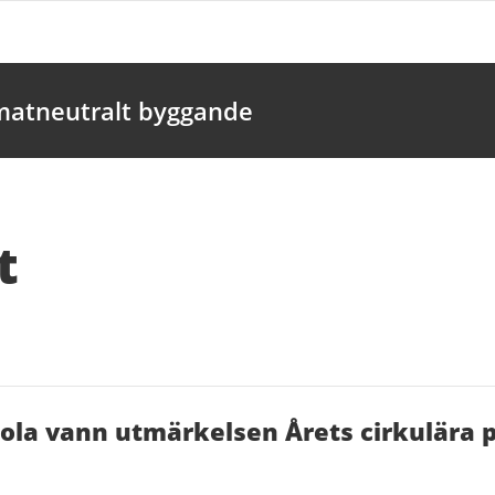
imatneutralt byggande
t
ola vann utmärkelsen Årets cirkulära p