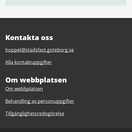
Kontakta oss
E-
hoppet@stadsfast.goteborg.se
post
Alla kontaktuppgifter
till
Hoppet
-
Om webbplatsen
ett
Om webbplatsen
innovationsprojekt
för
Behandling av personuppgifter
fossilfri
byggnation
Tillgänglighetsredogörelse