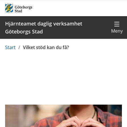
Hjärnteamet daglig verksamhet
Göteborgs Stad
Du
Start
/
Vilket stöd kan du få?
är
här: