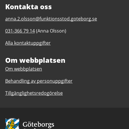
Kontakta oss
E-
anna.2.olsson@funktionsstod.goteborg.se
post
Telefonnummer
031-366 79 14
(Anna Olsson)
till
till
Hjärnteamet
Alla kontaktuppgifter
Hjärnteamet
daglig
daglig
verksamhet
verksamhet
Om webbplatsen
Göteborgs
Göteborgs
Stad
Om webbplatsen
Stad
Behandling av personuppgifter
Tillgänglighetsredogörelse
Avsändare:
Göteborgs