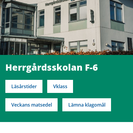
Herrgårdsskolan F-6
Läsårstider
Vklass
Veckans matsedel
Lämna klagomål