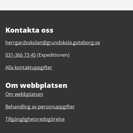
Kontakta oss
E-
herrgardsskolan@grundskola.goteborg.se
post
Telefonnummer
031-366 73 45
(Expeditionen)
till
till
Herrgårdsskolan
Alla kontaktuppgifter
Herrgårdsskolan
F-
F-
6
6
Om webbplatsen
Om webbplatsen
Behandling av personuppgifter
Tillgänglighetsredogörelse