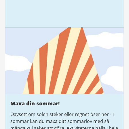
Maxa din sommar!
Oavsett om solen steker eller regnet öser ner - i
sommar kan du maxa ditt sommarlov med så
många kul saker att göra. Aktiviteterna hålls i hela