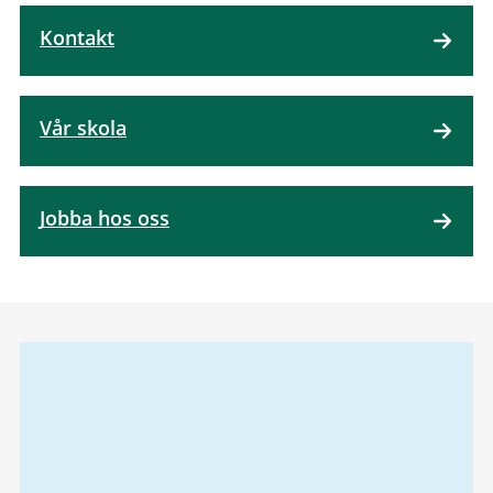
Kontakt
Vår skola
Jobba hos oss
Relaterad
information