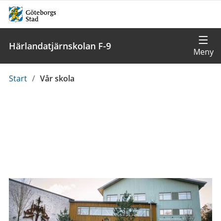
Härlandatjärnskolan F-9
Du
Start
/
Vår skola
är
här: