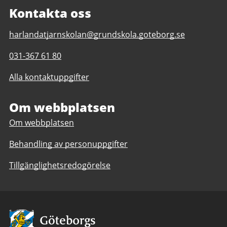
Kontakta oss
E-
harlandatjarnskolan@grundskola.goteborg.se
post
Telefonnummer
031-367 61 80
till
till
Härlandatjärnskolan
Alla kontaktuppgifter
Härlandatjärnskolan
F-
F-
9
9
Om webbplatsen
Om webbplatsen
Behandling av personuppgifter
Tillgänglighetsredogörelse
Avsändare: