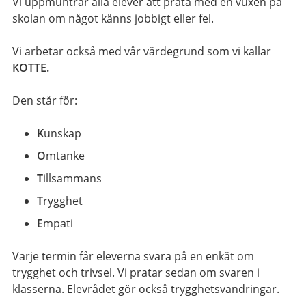
Vi uppmuntrar alla elever att prata med en vuxen på
skolan om något känns jobbigt eller fel.
Vi arbetar också med vår värdegrund som vi kallar
KOTTE.
Den står för:
K
unskap
O
mtanke
T
illsammans
T
rygghet
E
mpati
Varje termin får eleverna svara på en enkät om
trygghet och trivsel. Vi pratar sedan om svaren i
klasserna. Elevrådet gör också trygghetsvandringar.