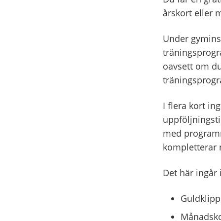
årskort eller
Under gyminst
träningsprogr
oavsett om du 
träningsprog
I flera kort in
uppföljningsti
med programmet
kompletterar 
Det här ingår 
Guldklipp
Månadskor