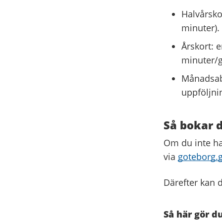
Halvårskor
minuter).
Årskort: e
minuter/g
Månadsab
uppföljnin
Så bokar d
Om du inte ha
via
goteborg.
Därefter kan 
Så här gör du