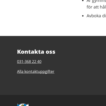
Är gymins
för att hå
Avboka di
Kontakta oss
Telefonnummer
031-368 22 40
till
Alla kontaktuppgifter
Hammarbadet