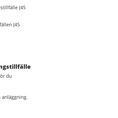
illfälle (45
fällen (45
gstillfälle
gör du
n anläggning.