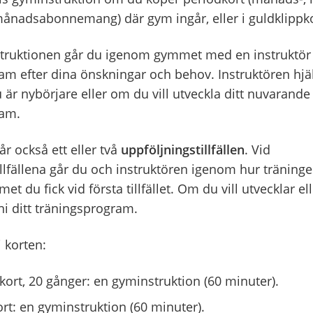
 månadsabonnemang) där gym ingår, eller i guldklippk
ruktionen går du igenom gymmet med en instruktör o
am efter dina önskningar och behov. Instruktören hjäl
är nybörjare eller om du vill utveckla ditt nuvarande
ram.
går också ett eller två
uppföljningstillfällen
. Vid
llfällena går du och instruktören igenom hur träninge
 du fick vid första tillfället. Om du vill utvecklar ell
ni ditt träningsprogram.
i korten:
kort, 20 gånger: en gyminstruktion (60 minuter).
t: en gyminstruktion (60 minuter).