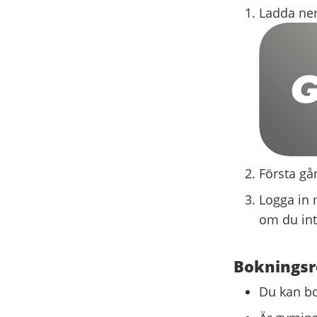
Ladda ner 
Första gå
Logga in 
om du inte
Bokningsr
Du kan bok