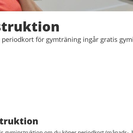
truktion
 periodkort för gymträning ingår gratis gym
truktion
tis gyminstruktion om du köper periodkort (månads-, 