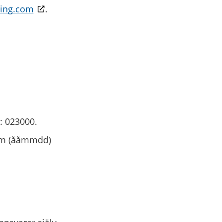
king.com
.
: 023000.
tum (ååmmdd)