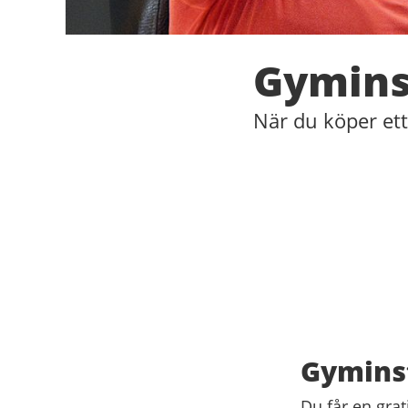
Gymins
När du köper ett
Gymins
Du får en gra