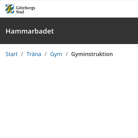
Hammarbadet
Du
Start
/
Träna
/
Gym
/
Gyminstruktion
är
här: