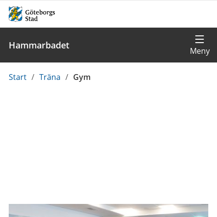
Hammarbadet
Du
Start
/
Träna
/
Gym
är
här: