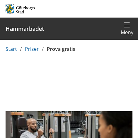
Hammarbadet
Du
Start
/
Priser
/
Prova gratis
är
här: